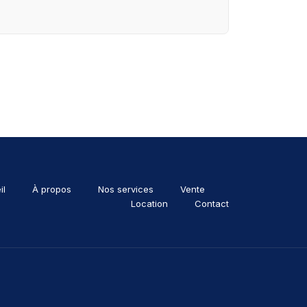
il
À propos
Nos services
Vente
Location
Contact