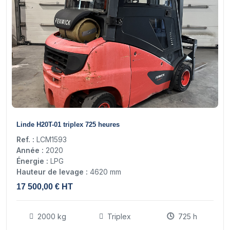
17
Linde H20T-01 triplex 725 heures
Ref. :
LCM1593
Année :
2020
Énergie :
LPG
Hauteur de levage :
4620 mm
17 500,00 € HT
2000 kg
Triplex
725 h