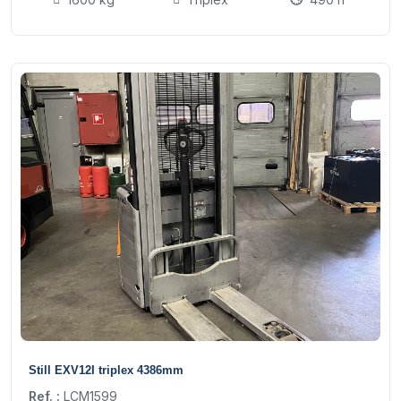
9
Still EXV12I triplex 4386mm
Ref. :
LCM1599