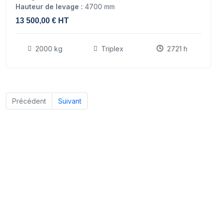
Hauteur de levage :
4700 mm
13 500,00 € HT
2000 kg
Triplex
2721 h
Précédent
Suivant
Nos experts sont à votre écoute
pour vous guider vers le chariot élévateur adapté à vos
besoins, afin que vous preniez votre décision en toute
sérénité.