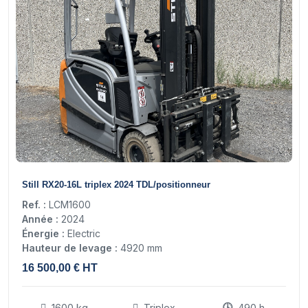
14
Still RX20-16L triplex 2024 TDL/positionneur
Ref. :
LCM1600
Année :
2024
Énergie :
Electric
Hauteur de levage :
4920 mm
16 500,00 € HT
1600 kg
Triplex
490 h