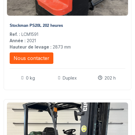
9
Stockman PS20L 202 heures
Ref. :
LCM1591
Année :
2021
Hauteur de levage :
2873 mm
Nous contacter
0 kg
Duplex
202 h