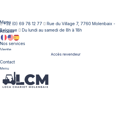
Menu
+32 (0) 69 78 12 77
Rue du Village 7, 7760 Molenbaix -
Belgique
Du lundi au samedi de 8h à 18h
Accueil
À propos
Nos services
Vente
Accès revendeur
Location
Contact
Menu
Nos chariots élévateurs
à vendre