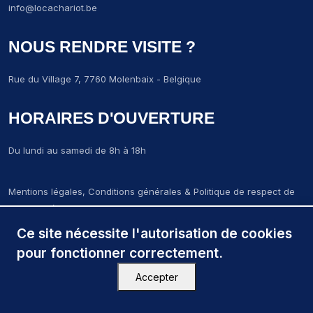
info@locachariot.be
NOUS RENDRE VISITE ?
Rue du Village 7, 7760 Molenbaix - Belgique
HORAIRES D'OUVERTURE
Du lundi au samedi de 8h à 18h
Mentions légales, Conditions générales & Politique de respect de
la vie privée
LCM-Locachariot-molenbaix © 2024. Tous droits réservés.
Ce site nécessite l'autorisation de cookies
Création par
Wapix
pour fonctionner correctement.
Accepter
Close menu