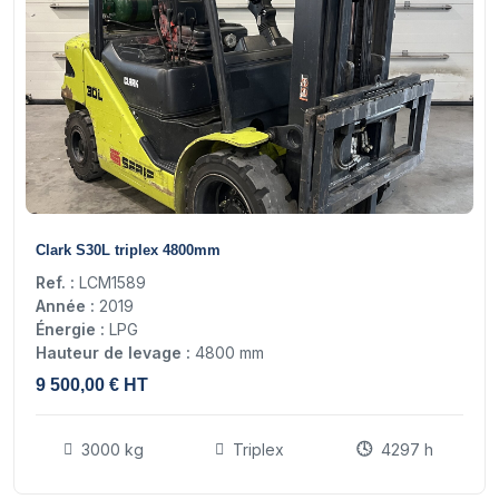
15
Clark S30L triplex 4800mm
Ref. :
LCM1589
Année :
2019
Énergie :
LPG
Hauteur de levage :
4800 mm
9 500,00 € HT
3000 kg
Triplex
4297 h