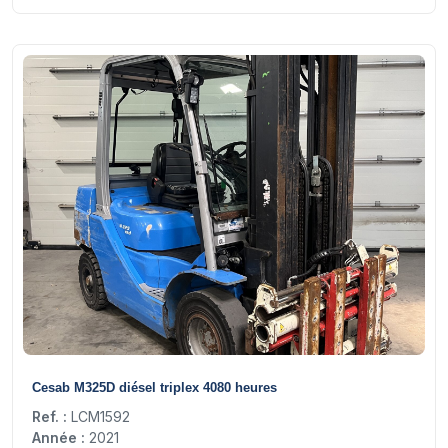
19
Cesab M325D diésel triplex 4080 heures
Ref. :
LCM1592
Année :
2021