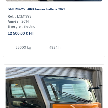
14
Still R07-25L 4824 heures batterie 2022
Ref. :
LCM1393
Année :
2014
Énergie :
Electric
12 500,00 € HT
25000 kg
4824 h