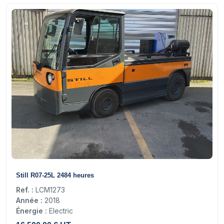
17
Still R07-25L 2484 heures
Ref. :
LCM1273
Année :
2018
Énergie :
Electric