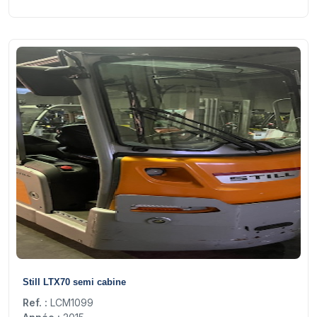
11
Still LTX70 semi cabine
Ref. :
LCM1099