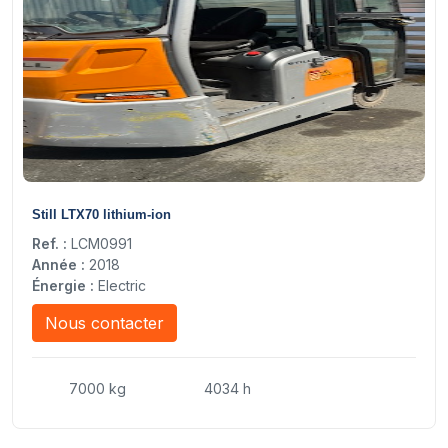
10
Still LTX70 lithium-ion
Ref. :
LCM0991
Année :
2018
Énergie :
Electric
Nous contacter
7000 kg
4034 h