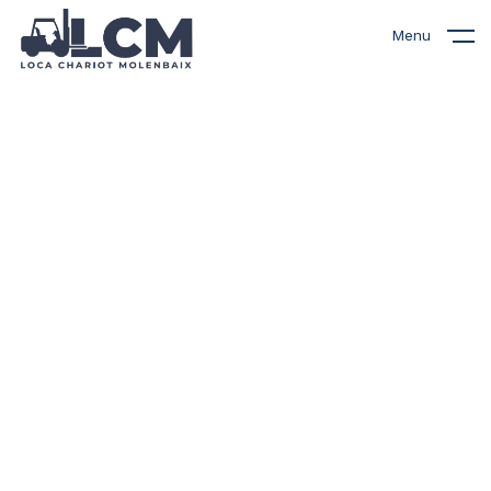
Menu
Nos chariots élévateurs
à vendre
Découvrez notre sélection de
chariots élévateurs
reconditionnés à vendre,
soigneusement inspectés et
remis à neuf. Chaque machine
est rigoureusement contrôlée
pour garantir fiabilité et
performance. Avec des