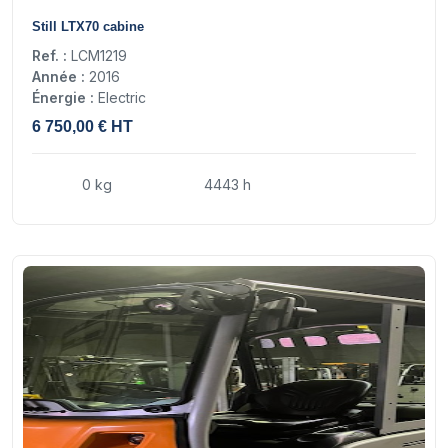
16
Still LTX70 cabine
Ref. :
LCM1219
Année :
2016
Énergie :
Electric
6 750,00 € HT
0 kg
4443 h