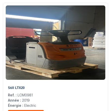
6
Still LTX20
Ref. :
LCM0981
Année :
2019
Énergie :
Electric