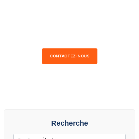
données transparentes et
certifiées, vous faites un choix
en toute confiance. Parcourez
nos modèles disponibles.
CONTACTEZ-NOUS
Recherche