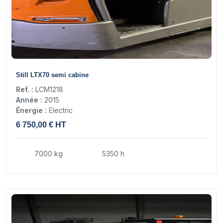
13
Still LTX70 semi cabine
Ref. :
LCM1218
Année :
2015
Énergie :
Electric
6 750,00 € HT
7000 kg
5350 h