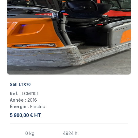
11
Still LTX70
Ref. :
LCM1101
Année :
2016
Énergie :
Electric
5 900,00 € HT
0 kg
4924 h