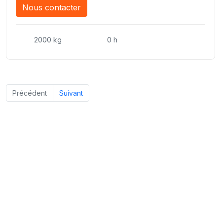
Nous contacter
2000 kg
0 h
Précédent
Suivant
Nos experts sont à votre écoute
pour vous guider vers le chariot élévateur adapté à vos
besoins, afin que vous preniez votre décision en toute
sérénité.