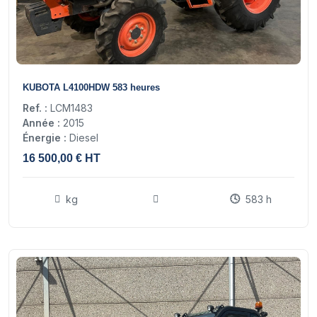
9
KUBOTA L4100HDW 583 heures
Ref. :
LCM1483
Année :
2015
Énergie :
Diesel
16 500,00 € HT
kg
583 h