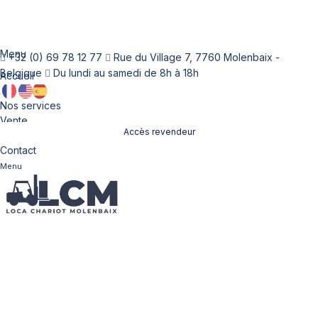
Menu
+32 (0) 69 78 12 77
Rue du Village 7, 7760 Molenbaix -
Belgique
Du lundi au samedi de 8h à 18h
Accueil
À propos
Nos services
Vente
Accès revendeur
Location
Contact
Menu
Nos chariots élévateurs
à vendre