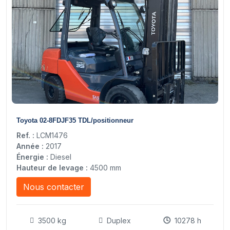
15
Toyota 02-8FDJF35 TDL/positionneur
Ref. :
LCM1476
Année :
2017
Énergie :
Diesel
Hauteur de levage :
4500 mm
Nous contacter
3500 kg
Duplex
10278 h