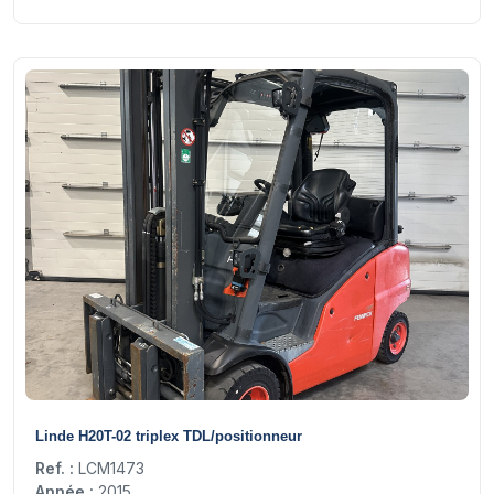
20
Linde H20T-02 triplex TDL/positionneur
Ref. :
LCM1473
Année :
2015