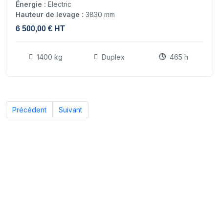
Énergie :
Electric
Hauteur de levage :
3830 mm
6 500,00 € HT
1400 kg
Duplex
465 h
Précédent
Suivant
Nos experts sont à votre écoute
pour vous guider vers le chariot élévateur adapté à vos
besoins, afin que vous preniez votre décision en toute