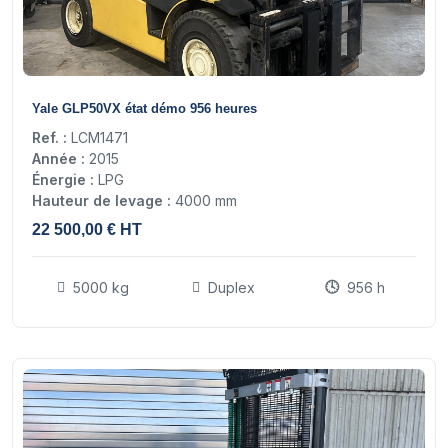
16
Yale GLP50VX état démo 956 heures
Ref. :
LCM1471
Année :
2015
Énergie :
LPG
Hauteur de levage :
4000 mm
22 500,00 € HT
5000 kg
Duplex
956 h