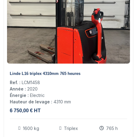
10
Linde L16 triplex 4310mm 765 heures
Ref. :
LCM1458
Année :
2020
Énergie :
Electric
Hauteur de levage :
4310 mm
6 750,00 € HT
1600 kg
Triplex
765 h