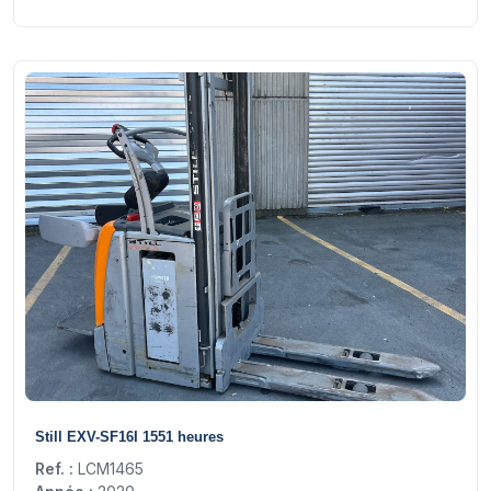
11
Still EXV-SF16I 1551 heures
Ref. :
LCM1465