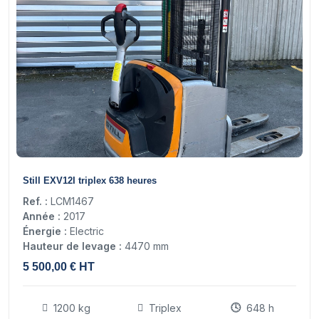
8
Still EXV12I triplex 638 heures
Ref. :
LCM1467
Année :
2017
Énergie :
Electric
Hauteur de levage :
4470 mm
5 500,00 € HT
1200 kg
Triplex
648 h